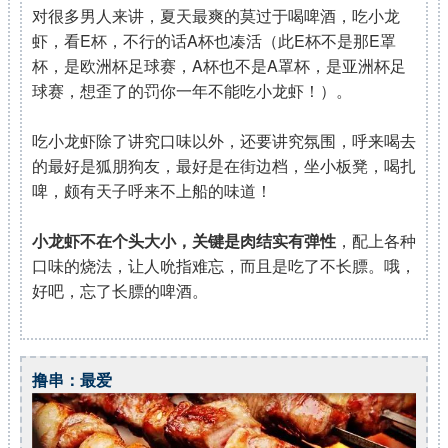
对很多男人来讲，夏天最爽的莫过于喝啤酒，吃小龙
虾，看E杯，不行的话A杯也凑活（此E杯不是那E罩
杯，是欧洲杯足球赛，A杯也不是A罩杯，是亚洲杯足
球赛，想歪了的罚你一年不能吃小龙虾！）。
吃小龙虾除了讲究口味以外，还要讲究氛围，呼来喝去
的最好是狐朋狗友，最好是在街边档，坐小板凳，喝扎
啤，颇有天子呼来不上船的味道！
小龙虾不在个头大小，关键是肉结实有弹性
，配上各种
口味的烧法，让人吮指难忘，而且是吃了不长膘。哦，
好吧，忘了长膘的啤酒。
撸串：最爱