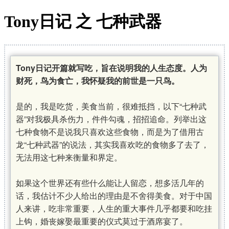
Tony日记 之 七种武器
Tony日记开篇就写吃，旨在说明我的人生态度。人为
财死，鸟为食亡，我怀疑我的前世是一只鸟。
是的，我是吃货，美食当前，很难抵挡，以下“七种武
器”对我极具杀伤力，件件勾魂，招招追命。列举出这
七种食物不是说我只喜欢这些食物，而是为了借用古
龙“七种武器”的说法，其实我喜欢吃的食物多了去了，
无法用这七种来衡量和界定。
如果这个世界还有些什么能让人留恋，想多活几年的
话，我估计不少人给出的理由是不舍得美食。对于中国
人来讲，吃非常重要，人生的重大事件几乎都要和吃挂
上钩，婚丧嫁娶最重要的仪式莫过于酒席宴了。