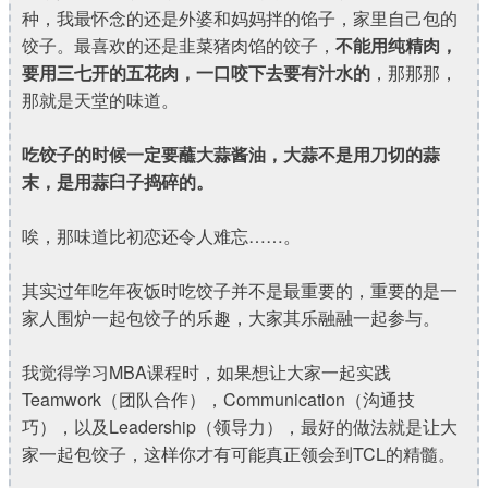
种，我最怀念的还是外婆和妈妈拌的馅子，家里自己包的
饺子。最喜欢的还是韭菜猪肉馅的饺子，
不能用纯精肉，
要用三七开的五花肉，一口咬下去要有汁水的
，那那那，
那就是天堂的味道。
吃饺子的时候一定要蘸大蒜酱油，大蒜不是用刀切的蒜
末，是用蒜臼子捣碎的。
唉，那味道比初恋还令人难忘……。
其实过年吃年夜饭时吃饺子并不是最重要的，重要的是一
家人围炉一起包饺子的乐趣，大家其乐融融一起参与。
我觉得学习MBA课程时，如果想让大家一起实践
Teamwork（团队合作），Communication（沟通技
巧），以及Leadership（领导力），最好的做法就是让大
家一起包饺子，这样你才有可能真正领会到TCL的精髓。